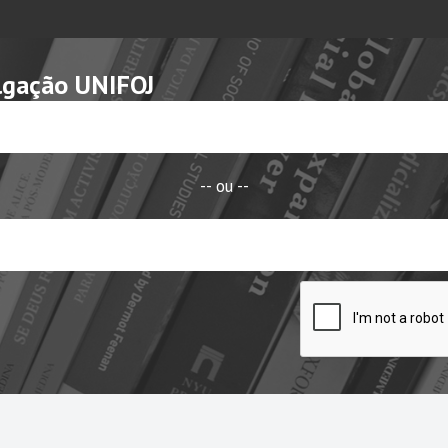
lgação UNIFOJ
-- ou --