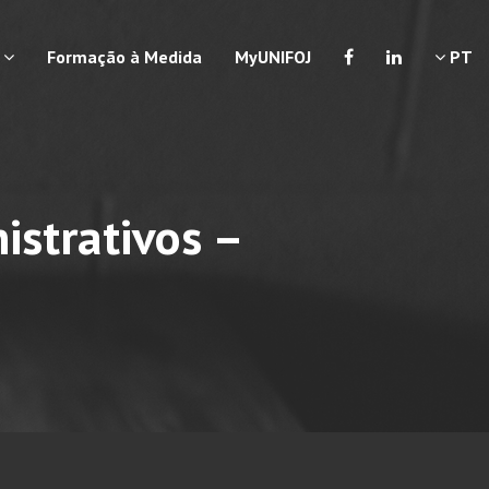
a
Formação à Medida
MyUNIFOJ
PT
strativos –