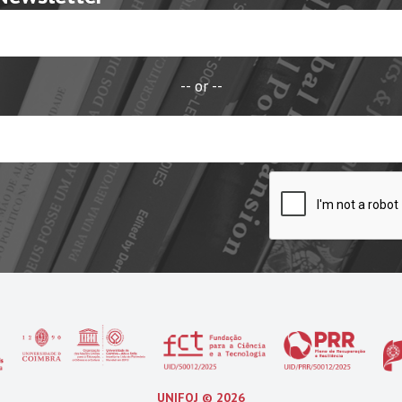
-- or --
UNIFOJ ©
2026