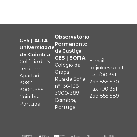
Observatório
CES | ALTA
Permanente
Universidade
da Justiça
de Coimbra
CES | SOFIA
E-mail:
Colégio de S.
Colégio da
opj@ces.uc.pt
Jerónimo
Graça
Tel: (00 351)
Apartado
Rua da Sofia
239 855 570
3087
nº 136-138
Fax: (00 351)
3000-995
3000-389
239 855 589
Coimbra
Coimbra,
Portugal
Portugal