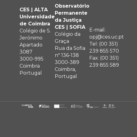
Observatório
CES | ALTA
Permanente
Universidade
da Justiça
de Coimbra
CES | SOFIA
E-mail:
Colégio de S.
Colégio da
opj@ces.uc.pt
Jerónimo
Graça
Tel: (00 351)
Apartado
Rua da Sofia
239 855 570
3087
nº 136-138
Fax: (00 351)
3000-995
3000-389
239 855 589
Coimbra
Coimbra,
Portugal
Portugal