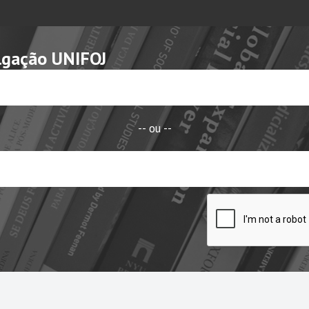
lgação UNIFOJ
-- ou --