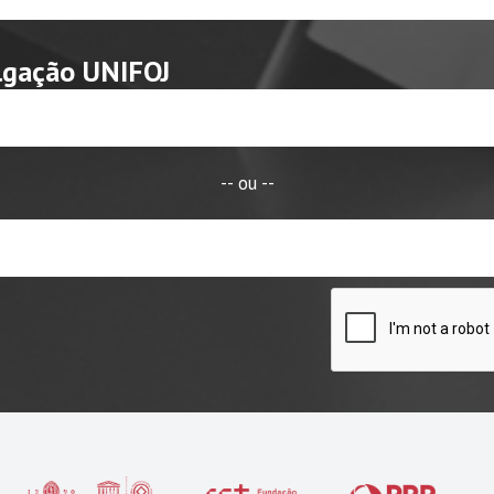
lgação UNIFOJ
-- ou --