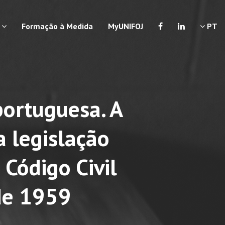
a
Formação à Medida
MyUNIFOJ
PT
portuguesa. A
a legislação
 Código Civil
 de 1959