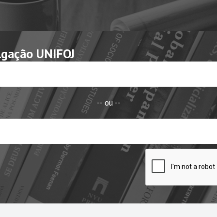
lgação UNIFOJ
-- ou --