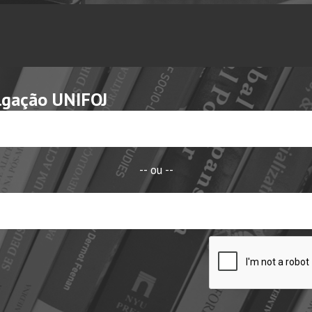
lgação UNIFOJ
-- ou --