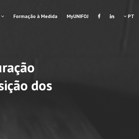
a
Formação à Medida
MyUNIFOJ
PT
uração
sição dos