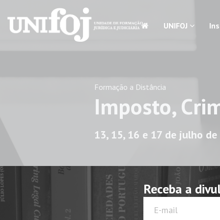
UNIFOJ
In
Formação a Distância
Imposto, Cri
13, 15, 16 e 17 de julho d
Receba a divu