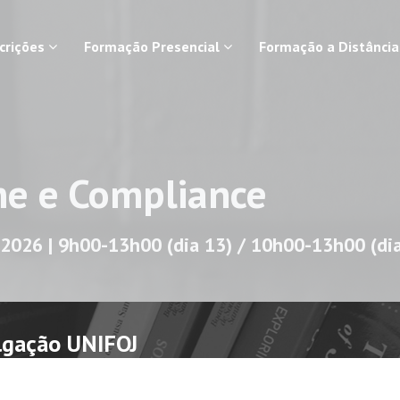
scrições
Formação Presencial
Formação a Distânci
me e Compliance
e 2026 | 9h00-13h00 (dia 13) / 10h00-13h00 (di
lgação UNIFOJ