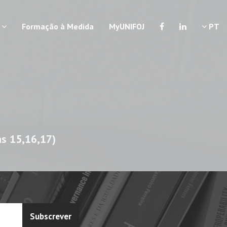
a
Formação à Medida
MyUNIFOJ
PT
as 15,16,17)
Subscrever