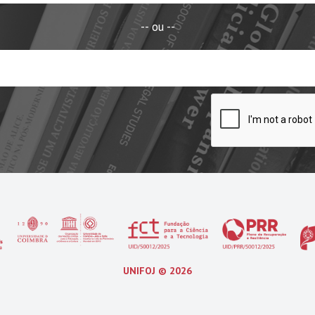
-- ou --
UNIFOJ ©
2026