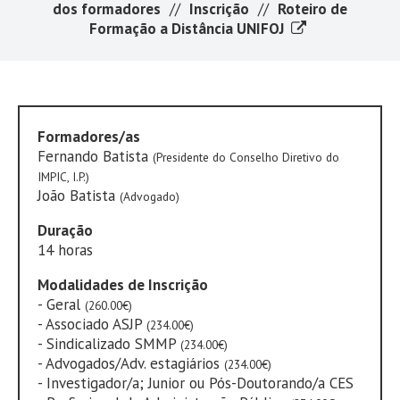
dos formadores
//
Inscrição
//
Roteiro de
Formação a Distância UNIFOJ
Formadores/as
Fernando Batista
(Presidente do Conselho Diretivo do
IMPIC, I.P.)
João Batista
(Advogado)
Duração
14 horas
Modalidades de Inscrição
- Geral
(260.00€)
- Associado ASJP
(234.00€)
- Sindicalizado SMMP
(234.00€)
- Advogados/Adv. estagiários
(234.00€)
- Investigador/a; Junior ou Pós-Doutorando/a CES