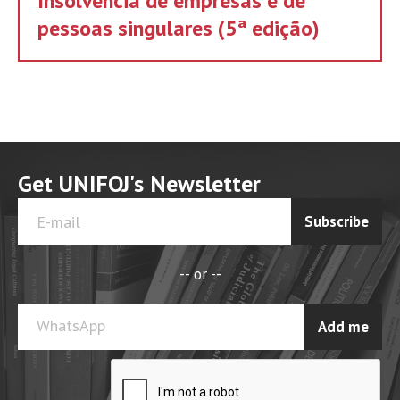
Insolvência de empresas e de
pessoas singulares (5ª edição)
Get UNIFOJ's Newsletter
Subscribe
-- or --
WhatsApp
Add me