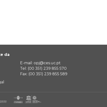
te da
E-mail: opj@ces.uc.pt
Tel: (00 351) 239 855 570
Fax: (00 351) 239 855 589
al