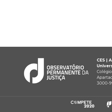
CES | 
Univer
Colégio
Aparta
3000-9