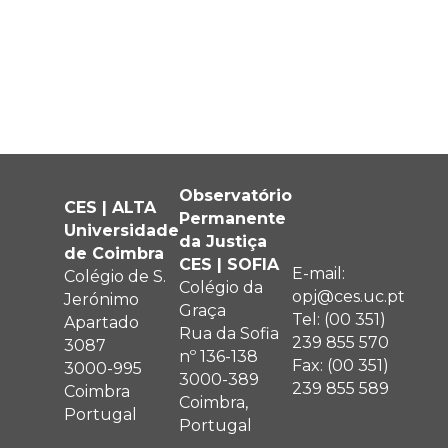
Observatório
CES | ALTA
Permanente
Universidade
da Justiça
de Coimbra
CES | SOFIA
E-mail:
Colégio de S.
Colégio da
opj@ces.uc.pt
Jerónimo
Graça
Tel: (00 351)
Apartado
Rua da Sofia
239 855 570
3087
nº 136-138
Fax: (00 351)
3000-995
3000-389
239 855 589
Coimbra
Coimbra,
Portugal
Portugal