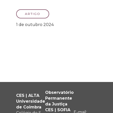
ARTIGO
1 de outubro 2024
Observatório
CES | ALTA
Permanente
Universidade
da Justiça
de Coimbra
CES | SOFIA
E-mail:
Colégio de S.