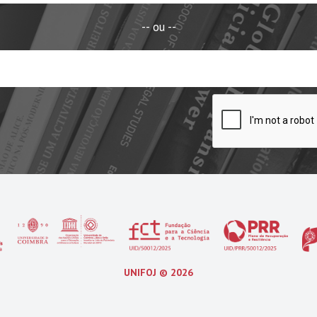
-- ou --
UNIFOJ ©
2026