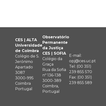
Observatório
CES | ALTA
Permanente
Universidade
da Justiça
de Coimbra
CES | SOFIA
E-mail:
Colégio de S.
Colégio da
opj@ces.uc.pt
Jerónimo
Graça
Tel: (00 351)
Apartado
Rua da Sofia
239 855 570
3087
nº 136-138
Fax: (00 351)
3000-995
3000-389
239 855 589
Coimbra
Coimbra,
Portugal
Portugal