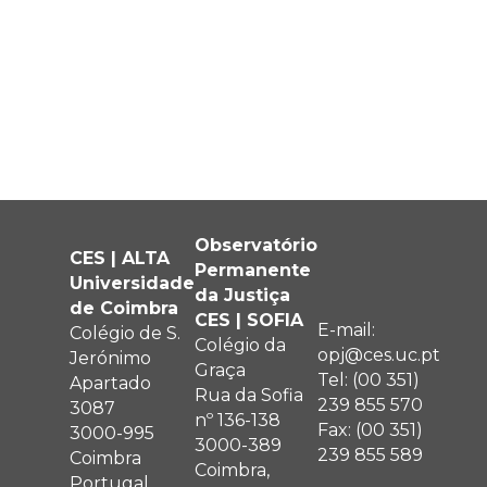
Observatório
CES | ALTA
Permanente
Universidade
da Justiça
de Coimbra
CES | SOFIA
E-mail:
Colégio de S.
Colégio da
opj@ces.uc.pt
Jerónimo
Graça
Tel: (00 351)
Apartado
Rua da Sofia
239 855 570
3087
nº 136-138
Fax: (00 351)
3000-995
3000-389
239 855 589
Coimbra
Coimbra,
Portugal