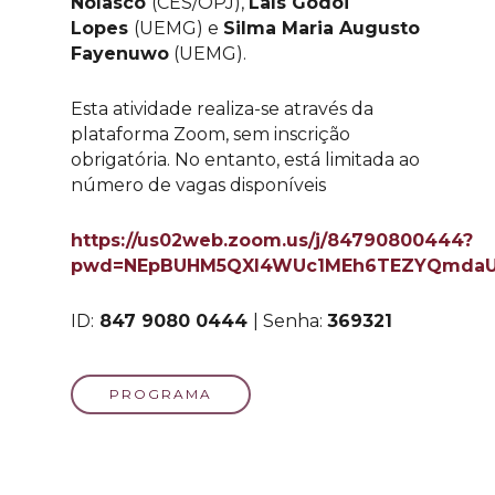
Nolasco
(CES/OPJ),
Laís Godoi
Lopes
(UEMG) e
Silma Maria Augusto
Fayenuwo
(UEMG).
Esta atividade realiza-se através da
plataforma Zoom, sem inscrição
obrigatória. No entanto, está limitada ao
número de vagas disponíveis
https://us02web.zoom.us/j/84790800444?
pwd=NEpBUHM5QXI4WUc1MEh6TEZYQmda
ID:
847 9080 0444
| Senha:
369321
PROGRAMA