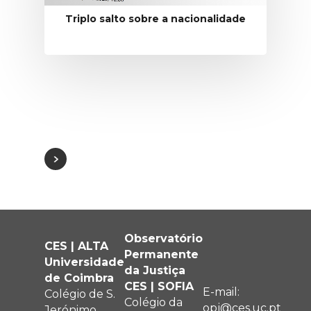
Triplo salto sobre a nacionalidade
Observatório
CES | ALTA
Permanente
Universidade
da Justiça
de Coimbra
CES | SOFIA
E-mail:
Colégio de S.
Colégio da
opj@ces.uc.pt
Jerónimo