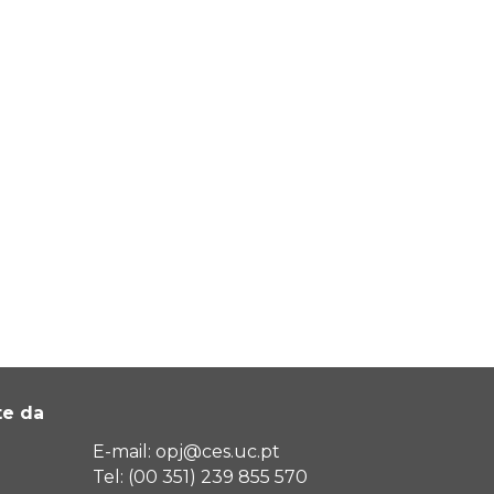
te da
E-mail: opj@ces.uc.pt
Tel: (00 351) 239 855 570