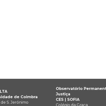
Observatório Permanen
ALTA
Justiça
sidade de Coimbra
CES | SOFIA
 de S. Jerónimo
Colégio da Graça