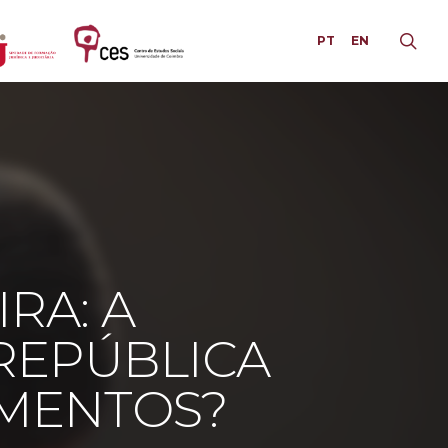
PT
EN
RA: A
REPÚBLICA
IMENTOS?